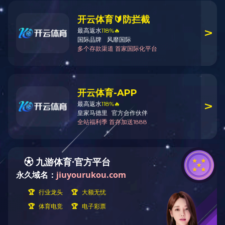
近日，由公司承建的电子琴生产基地项目喜获2021年下半年
杭州市建设工程“西湖杯”（结构优质奖）。荣誉的取得，离不开项
目各参建单位辛勤付出，下一步，公司将紧盯各项目建设目标，在
确保项目质量、安全的前提下，更快、更高地各项目建设任务，为
城市建设发挥出应有贡献。