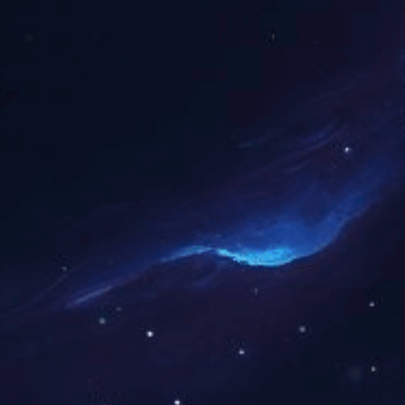
建筑企业一级资质