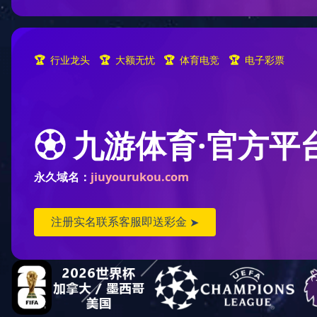
我在这里:
首页
资质荣誉