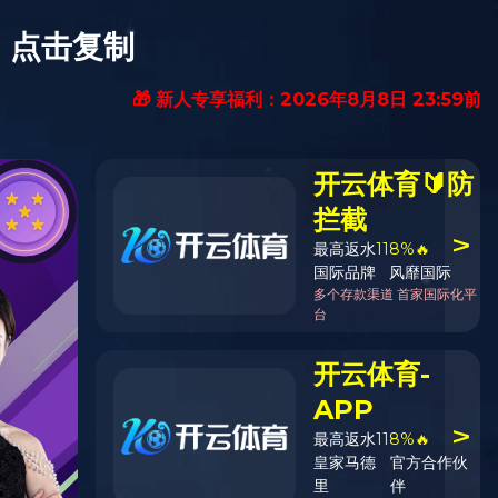
搜索
页版·官方版在线登入_开云（中国）资讯