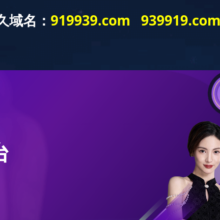
中国）
开云网页版·官方版在线登入_开云（中国）文化
开云网
才战略
微博微信
（中国）集团