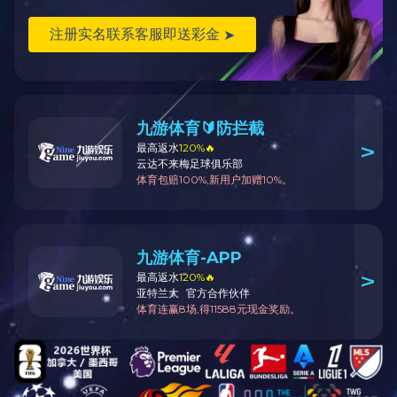
《开云网页版·官方版在线登入_开云
（中国）报》第七期
《开云网页版·官方版在线登入_开云
（中国）报》第六期
《开云网页版·官方版在线登入_开云
（中国）报》第五期
《开云网页版·官方版在线登入_开云