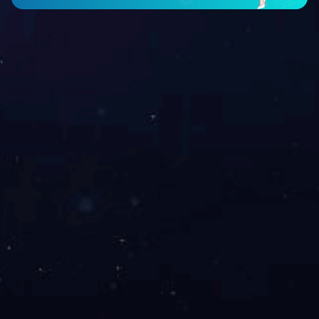
网址：
www.hoimage.com
Email:
webmaster@hzhengding.com
地址：
浙江杭州市滨江区滨安路597号
Copyright © 1995-2020 开云网页版·官方版在线登入_开
云（中国） All Rights Reserved.
联系电话：0571-87001525 86623558（FAX） 地址：
浙江省杭州市滨江区滨安路597号
杭州网警在线
Email:
webmaster@hzhengding.com
建议使用IE9 在
1024*768以上分辨率下浏览
浙公网安备 33010802004532号
|
浙ICP备11049091号
| 网站制作：
BI新
纪元 Carl
|