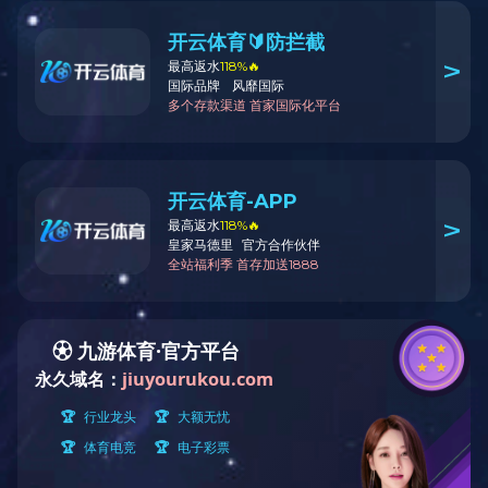
《开云网页版·官方版在线登入_开云
（中国）报》第十期
《开云网页版·官方版在线登入_开云
（中国）报》第九期
《开云网页版·官方版在线登入_开云
（中国）报》第八期