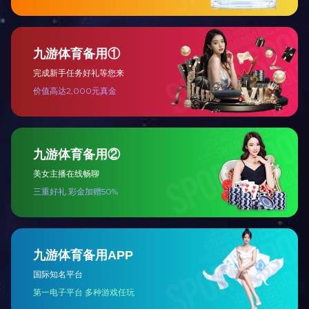
开云网页版·官方版在线登入_开云（中国）文化
核心理念
党建工会
员工天地
企业报
联系我们
产业分布
开云网页版·官方版在线登入_开云（中国）
电话：0571-87001525
传真：0571-86623558