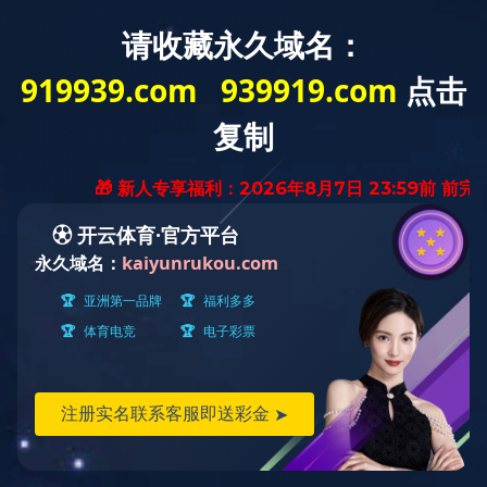
企业报
开云网页版·官方版在线登入_开云
（中国）视窗 | 2020第一期