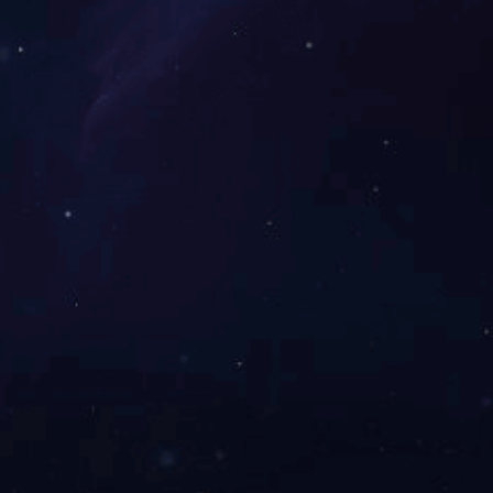
筑施工企业”，多个项目先后荣获“西湖杯”、“滨江杯”，项目管理者获“优
强优企业、工业经济特别贡献单位；集团董事长也连续多年被上级主管部门
表。公司团队坚持“务实、创新、诚信、和谐”的企业精神，秉承“一业为
主业的同时，向房产、金融、风险投资、文化产业等多领域拓展，大大增强
在加强经济建设的同时，公司还十分注重党建、工、青、妇及回馈社会等
公司与员工共同发展、共同进步。公司将继续践行以人为本、诚实守信的
图！
Copyright © 1995-2020 开云网页版·官方版在线登入_开云（中国） All Rights 
联系电话：0571-87001525 86623558（FAX） 地址：浙江省杭州市滨江
Email:
webmaster@hzhengding.com
建议使用IE9 在1024*768以上分