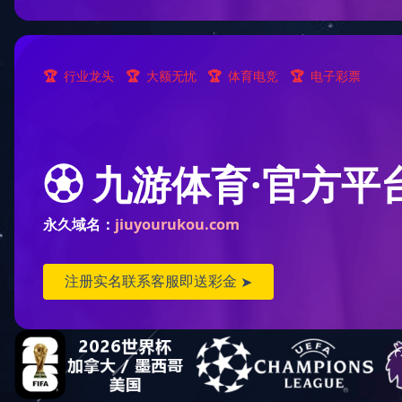
我在这里:
首页
走进开云网页版·官方版在线登入_
杭州开云网页版·官方版在线登入_开云（中国）
控股集团地处杭州市国家级高新（滨江）技术产业开
发区，由多家全资和控股子公司组成，是一家集工程