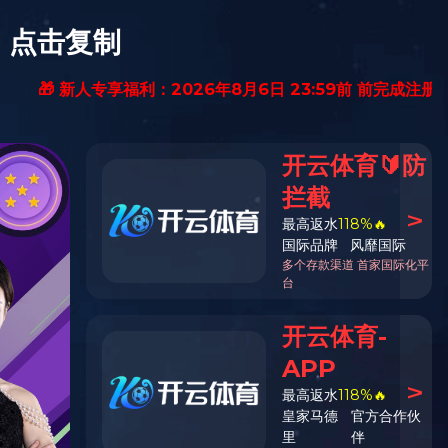
搜索
页版·官方版在线登入_开云（中国）资讯