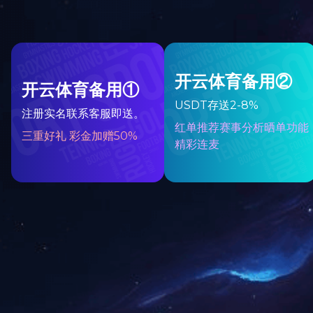
施工、房地产、劳务服务、商贸、投资、物业管理、
后勤服务、文化产业为一体的综合性民营企业集团。
其中以建设工程施工为主体的二级集团公司杭州开云
网页版·官方版在线登入_开云（中国）园林建设集团
有限公司, 其前身是成立于1995年的萧山钱龙建筑装
有限公司,经过二十余载的发展扩容,目前已具备市政工
程施工总承包壹级、房屋建筑工程施工总承包壹级、
土石方工程施工专业承包壹级、园林绿化壹级、公路
化等工程总承包、专业承包施工能力，业务网络遍及全
筑劳务有限公司成立于2006年，目前已具备砌筑、
业一级资质，并具备建筑、市政等工程施工劳务作业
合作；杭州开云网页版·官方版在线登入_开云（中国）置
开发首个房产项目开云网页版·官方版在线登入_开云（中
成立的杭州德龙拍卖有限公司着眼于高附加值的文化
集团及下属子公司本着“实施科学管理、塑造精品工程”的
职业健康安全体系；以诚信为本，取得了省级信用AA级