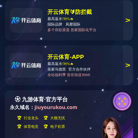
开云网页版·官方版在线登入_开云（中国）
电话：0571-87001525
传真：0571-86623558
网址：
www.hoimage.com
Email:
webmaster@hzhengding.com
地址：
浙江杭州市滨江区滨安路597号
Copyright © 1995-2020 开云网页版·官方版在线登入_开
云（中国） All Rights Reserved.
联系电话：0571-87001525 86623558（FAX） 地址：
浙江省杭州市滨江区滨安路597号
杭州网警在线
Email:
webmaster@hzhengding.com
建议使用IE9 在
1024*768以上分辨率下浏览