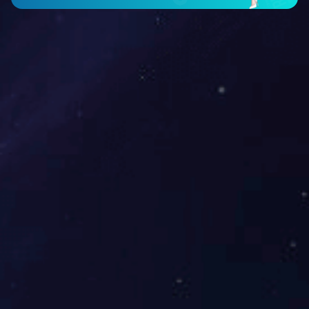
网页版·官方版在线
◊ 晋升为市政公用工程
会及共青团杭州开
绿洲等房地产项目
交工程地面道路及管
企业优秀经理
关系和谐企业活动达标
者）
施工总承包二级和土石
登入_开云（中
◊ 以股权受让形式控股
线迁改部分荣获
云网页版·官方版在
单位
方专业承包二级
湖北江汉工程咨询有限
2018年度杭州市滨
国）建筑劳务有限
2005年度
线登入_开云（中
◊ 获得房屋建筑工程施
长河农贸市场竣
公司
江区市政道路工程滨
公司，并获得砌筑
工总承包和机电设备安
国）建设工程有限
◊ 新办公大楼开工建设
江杯奖
工，公司搬迁至长
◊ 荣获滨江区2004年度
作业壹级等10项劳
装工程专业承包叁级资
◊ 成立中共杭州开云网
◊ 陈灿松董事长被认
公司支部委员会
重点企业
河水产大楼
质
务分包资质
页版·官方版在线登入_
定为杭州市高层次人
◊ 荣获滨江区2004年度
◊ 注册成立杭州开云网
开云（中国）市政工程
才E类人才
2004年度
工业经济突出贡献奖
成立杭州开云网页
页版·官方版在线登入_
有限公司党员支部委员
◊ 杭州开云网页版·
◊ 长河农贸市场竣工，
开云（中国）建筑劳务
版·官方版在线登入
会及共青团杭州开云网
官方版在线登入_开
◊ 获得园林绿化叁级资
公司搬迁至长河水产大
有限公司，并获得砌筑
页版·官方版在线登入_
云（中国）建筑劳务
质
_开云（中国）市
楼
作业壹级等10项劳务分
开云（中国）建设工程
有限公司安全生产许
◊ 成立杭州开云网页版·
◊ 荣获2005年度企业信
政工程有限公司工
包资质
2003年度
有限公司支部委员会
可证延期至2022年1
官方版在线登入_开云
获得市政公用工程
用等级AAA级
◊ 与香港鼎盛国际企业
会委员会
月
（中国）市政工程有限
施工总承包三级和
有限公司共同投资注册
◊ 获得市政公用工程施
◊ 滨江中学项目荣获
公司工会委员会
成立杭州隆鼎电子科技
工总承包三级和土石方
土石方专业承包三
2018年度杭州市建
◊ 荣获滨江区2003年度
有限公司
专业承包三级资质
设工程安全生产文明
强优企业
级资质
2002年度
◊ 完成新办公大楼土地
◊ 注册成立杭州开云网
搬迁至长河街道，
施工标准化样板工地
◊ 荣获滨江区2003年度
购置工作
页版·官方版在线登入_
◊ 陈灿松董事长被评
工业经济特别贡献单位
更名为杭州开云网
◊ 搬迁至长河街道，更
◊ 荣获浙江省工商企业
开云（中国）园林工程
为杭州建筑业三十年
名为杭州开云网页版·官
页版·官方版在线登
信用AA级守合同重信用
有限公司
优秀企业家
方版在线登入_开云（中
单位
入_开云（中国）
◊ 开云网页版·官方
1999年
国）市政工程有限公司
注册成立杭州开云