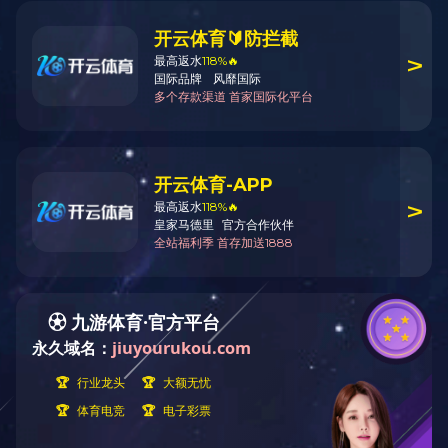
页版·官方版在线登入_开云（中国）集团党支部，党
组织建立以来，党建工作积极开展，发展迅速。站到
了新的发展起点上，公司党组织部多次组织党员旅游
开拓眼界，丰富党员的生活，从中有效地激发了干部
职工干事创业、共促发展的热情和干劲，为企业的持
续有效和谐发展提供了强大的动力。
2007年至2010年，经杭州市委组织部牵头与淳安县王
埠乡扶贫帮困结对困难三户，在资金和物质上给予帮
助；
2009年5月4日，组织党员赴井冈山开展党的历史考察
学习活动，既观光赏景，又了解革命历史，增长革命
斗争知识，学习革命斗争精神；
2011年，经杭州市何建新副市长牵头与村安县汾口镇
开展帮扶结对活动； 2011年6月18日，完成了第二届
党支部换届选举；
2011年11月11日，全体党员同志在四楼会议室开会，
党支部书记针对如何发挥党员先锋模范作用精神要求
发表重要讲话；会上傅国飞等几位同志陈述入党宣言