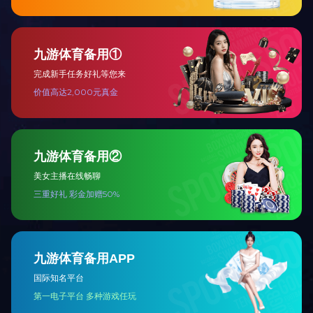
传真：0571-86623558
网址：
www.hoimage.com
Email:
webmaster@hzhengding.com
地址：
浙江杭州市滨江区滨安路597号
Copyright © 1995-2020 开云网页版·官方版在线登入_开
云（中国） All Rights Reserved.
联系电话：0571-87001525 86623558（FAX） 地址：
浙江省杭州市滨江区滨安路597号
杭州网警在线
Email:
webmaster@hzhengding.com
建议使用IE9 在
1024*768以上分辨率下浏览
浙公网安备 33010802004532号
|
浙ICP备11049091号
| 网站制作：
BI新
纪元 Carl
|